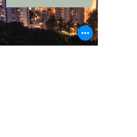
+852 23700510
info@film-players.com
Film Players Limited ©2019 香港